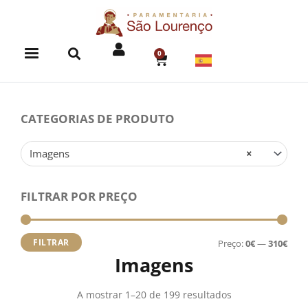
Skip
to
content
0
CART
CATEGORIAS DE PRODUTO
Imagens
×
FILTRAR POR PREÇO
Preç
Preç
míni
máx
FILTRAR
Preço:
0€
—
310€
Imagens
A mostrar 1–20 de 199 resultados