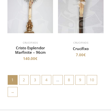
CRUCIFIXOS
CRUCIFIXOS
Cristo Esplendor
Crucifixo
Marfinite – 96cm
7.00
€
140.00
€
1
2
3
4
…
8
9
10
→