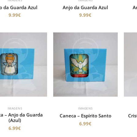
o da Guarda Azul
Anjo da Guarda Azul
A
9.99
€
9.99
€
IMAGENS
IMAGENS
a – Anjo da Guarda
Caneca – Espírito Santo
Cris
(Azul)
6.99
€
6.99
€