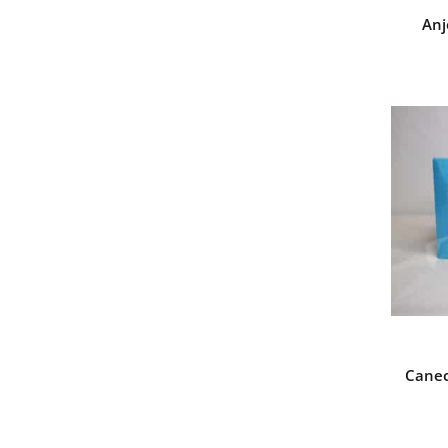
Anj
Canec