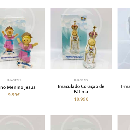
IMAGENS
IMAGENS
Imaculado Coração de
Irmã
ino Menino Jesus
Fátima
9.99
€
10.99
€