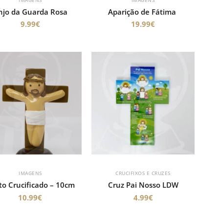
njo da Guarda Rosa
Aparição de Fátima
9.99
€
19.99
€
IMAGENS
CRUCIFIXOS E CRUZES
to Crucificado – 10cm
Cruz Pai Nosso LDW
10.99
€
4.99
€