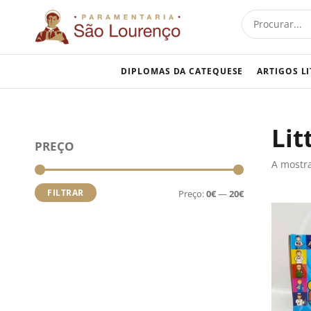
Skip
Procurar
to
content
DIPLOMAS DA CATEQUESE
ARTIGOS L
Lit
Preço
Preço
PREÇO
mínimo
máximo
A mostra
FILTRAR
Preço:
0€
—
20€