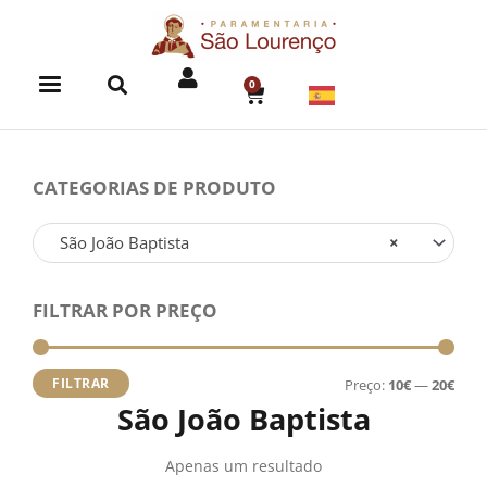
Skip
to
content
0
CART
CATEGORIAS DE PRODUTO
São João Baptista
×
FILTRAR POR PREÇO
Preç
Preç
míni
máx
FILTRAR
Preço:
10€
—
20€
São João Baptista
Apenas um resultado