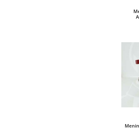
Me
A
Menin