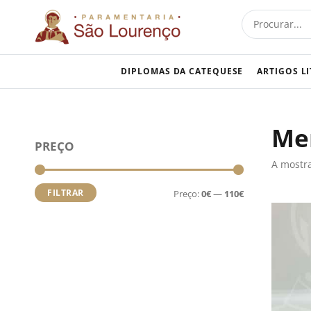
Skip
Procurar
to
content
DIPLOMAS DA CATEQUESE
ARTIGOS L
Me
Preço
Preço
PREÇO
mínimo
máximo
A mostra
FILTRAR
Preço:
0€
—
110€