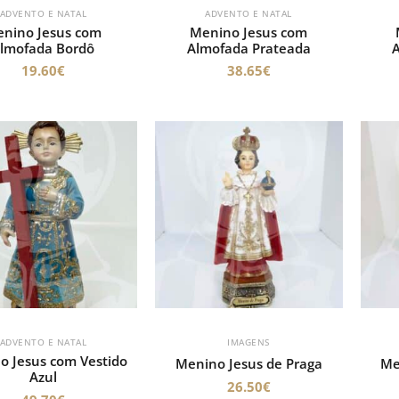
ADVENTO E NATAL
ADVENTO E NATAL
nino Jesus com
Menino Jesus com
lmofada Bordô
Almofada Prateada
19.60
€
38.65
€
ADVENTO E NATAL
IMAGENS
o Jesus com Vestido
Menino Jesus de Praga
Me
Azul
26.50
€