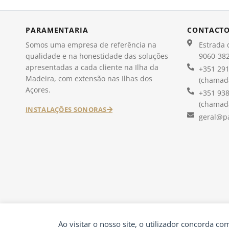
PARAMENTARIA
CONTACT
Somos uma empresa de referência na
Estrada d
qualidade e na honestidade das soluções
9060-382
apresentadas a cada cliente na Ilha da
+351 291
Madeira, com extensão nas Ilhas dos
(chamada
Açores.
+351 938
(chamada
INSTALAÇÕES SONORAS
geral@p
Ao visitar o nosso site, o utilizador concorda c