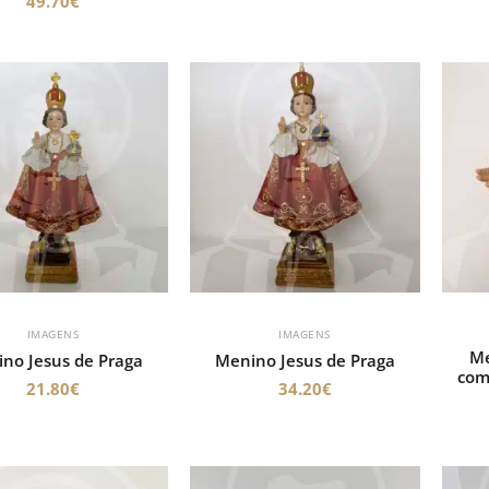
49.70
€
IMAGENS
IMAGENS
Me
no Jesus de Praga
Menino Jesus de Praga
com
21.80
€
34.20
€