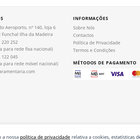
OS
INFORMAÇÕES
o Aeroporto, nº 140, loja 6
Sobre Nós
 Funchal Ilha da Madeira
Contactos
 220 252
Política de Privacidade
 para rede fixa nacional)
Termos e Condições
 122 045
MÉTODOS DE PAGAMENTO
 para rede móvel nacional)
aramentaria.com
om a nossa
política de privacidade
relativa a cookies, estatísticas de
®
© 2026 Paramentaria | Desenvolvido por
Ping