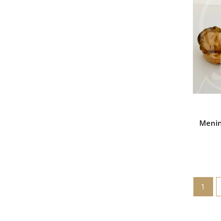
Menin
1