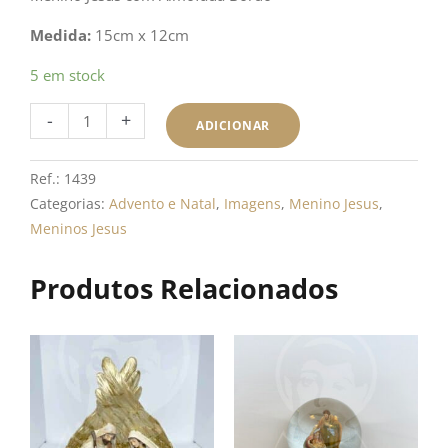
Medida:
15cm x 12cm
Quantidade
5 em stock
de
-
+
Menino
ADICIONAR
Jesus
com
Ref.:
1439
Almofada
Categorias:
Advento e Natal
,
Imagens
,
Menino Jesus
,
Bordô
Meninos Jesus
Produtos Relacionados