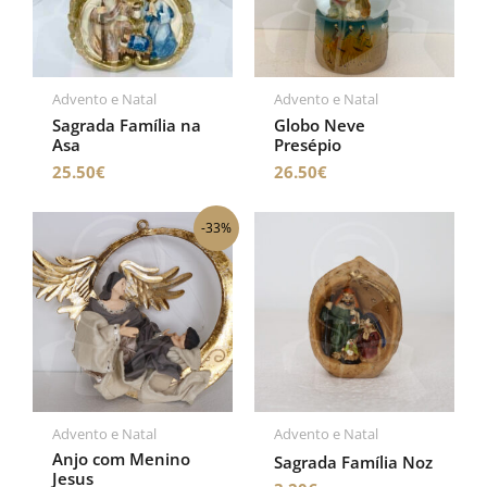
Advento e Natal
Advento e Natal
Sagrada Família na
Globo Neve
Asa
Presépio
25.50
€
26.50
€
O
O
-33%
preço
preço
original
atual
era:
é:
83.50€.
55.70€.
Advento e Natal
Advento e Natal
Anjo com Menino
Sagrada Família Noz
Jesus