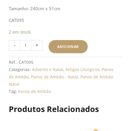
Tamanho: 240cm x 51cm
CAT095
Quantidade
2 em stock
de
-
+
Pano
ADICIONAR
de
Ambão
Ref.:
CAT095
Natal
Categorias:
Advento e Natal
,
Artigos Litúrgicos
,
Panos
-
de Ambão
,
Panos de Ambão - Natal
,
Panos de Ambão
CAT095
Natal
Tag:
Panos de Ambão
Produtos Relacionados