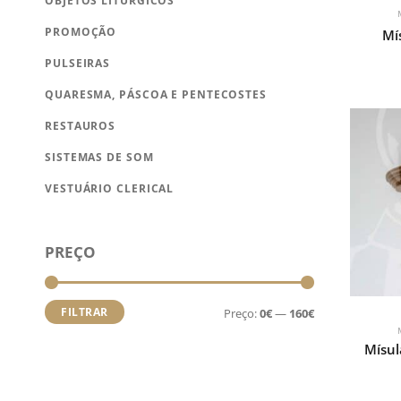
OBJETOS LITÚRGICOS
PROMOÇÃO
Mí
PULSEIRAS
QUARESMA, PÁSCOA E PENTECOSTES
RESTAUROS
SISTEMAS DE SOM
VESTUÁRIO CLERICAL
Preço
Preço
PREÇO
mínimo
máximo
FILTRAR
Preço:
0€
—
160€
Mísul