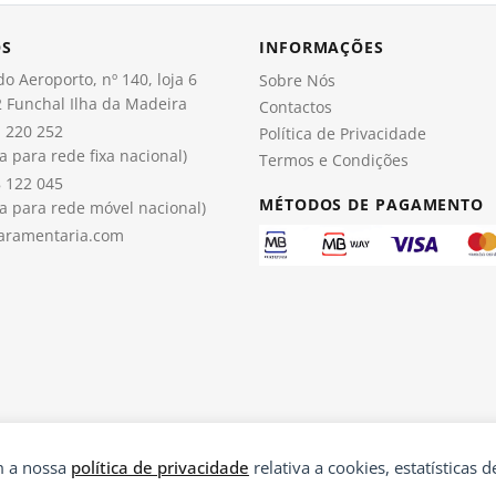
OS
INFORMAÇÕES
o Aeroporto, nº 140, loja 6
Sobre Nós
 Funchal Ilha da Madeira
Contactos
 220 252
Política de Privacidade
 para rede fixa nacional)
Termos e Condições
 122 045
MÉTODOS DE PAGAMENTO
 para rede móvel nacional)
aramentaria.com
om a nossa
política de privacidade
relativa a cookies, estatísticas de
®
© 2026 Paramentaria | Desenvolvido por
Ping