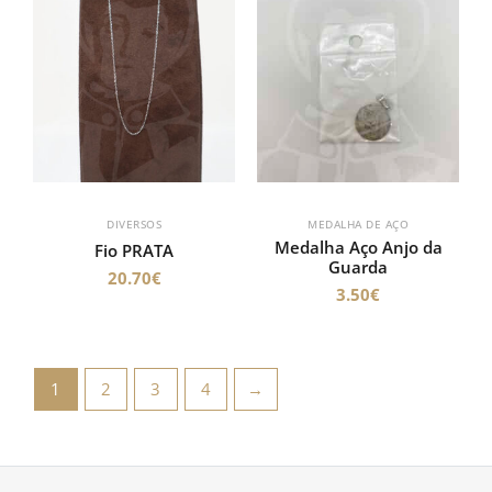
DIVERSOS
MEDALHA DE AÇO
Medalha Aço Anjo da
Fio PRATA
Guarda
20.70
€
3.50
€
1
2
3
4
→