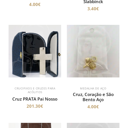
Slabbinck
4.00
€
3.40
€
CRUCIFIXOS E CRUZES PARA
MEDALHA DE AÇO
ACÓLITOS
Cruz, Coração e São
Cruz PRATA Pai Nosso
Bento Aço
201.30
€
4.00
€