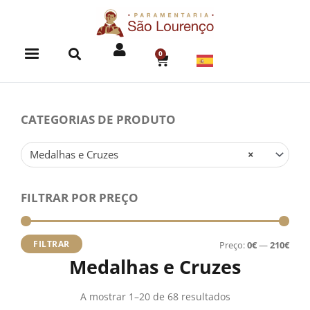
Skip
to
content
0
CART
CATEGORIAS DE PRODUTO
Medalhas e Cruzes
×
FILTRAR POR PREÇO
Preç
Preç
míni
máx
FILTRAR
Preço:
0€
—
210€
Medalhas e Cruzes
A mostrar 1–20 de 68 resultados