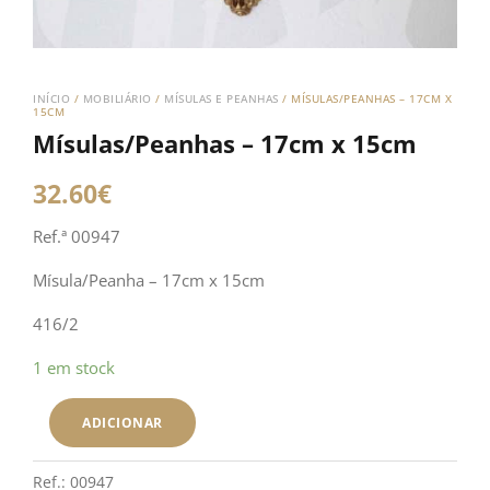
INÍCIO
/
MOBILIÁRIO
/
MÍSULAS E PEANHAS
/ MÍSULAS/PEANHAS – 17CM X
15CM
Mísulas/Peanhas – 17cm x 15cm
32.60
€
Ref.ª 00947
Mísula/Peanha – 17cm x 15cm
416/2
Quantidade
1 em stock
de
Mísulas/Peanhas
ADICIONAR
-
17cm
Ref.:
00947