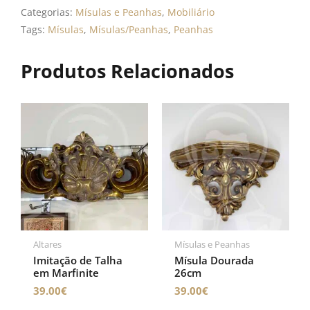
x
Categorias:
Mísulas e Peanhas
,
Mobiliário
15cm
Tags:
Mísulas
,
Mísulas/Peanhas
,
Peanhas
Produtos Relacionados
Altares
Mísulas e Peanhas
Imitação de Talha
Mísula Dourada
em Marfinite
26cm
39.00
€
39.00
€