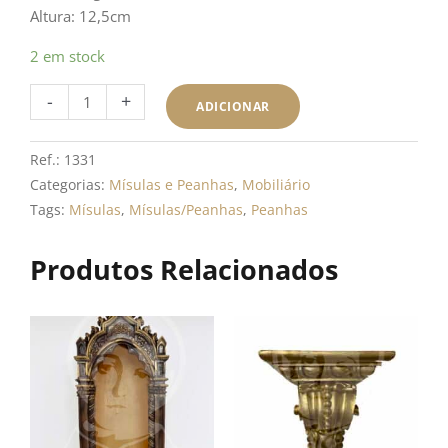
Altura: 12,5cm
Quantidade
2 em stock
de
-
+
Mísula
ADICIONAR
Dourada
com
Ref.:
1331
Anjo
Categorias:
Mísulas e Peanhas
,
Mobiliário
Tags:
Mísulas
,
Mísulas/Peanhas
,
Peanhas
Produtos Relacionados