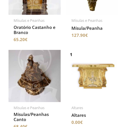
Mísulas e Peanhas
Mísulas e Peanhas
Oratório Castanho e
Mísula/Peanha
Branco
127.90
€
65.20
€
Mísulas e Peanhas
Altares
Mísulas/Peanhas
Altares
Canto
0.00
€
68.40
€