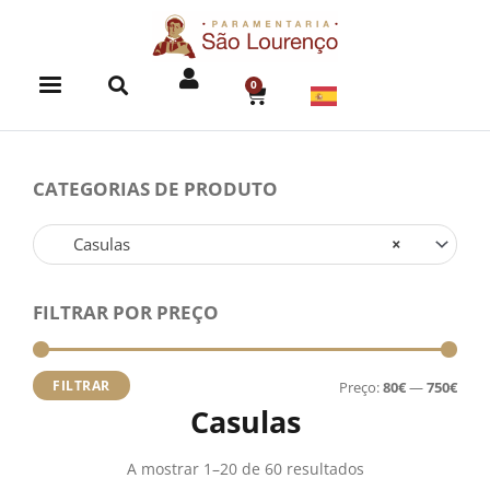
Skip
to
content
0
CART
CATEGORIAS DE PRODUTO
Casulas
×
FILTRAR POR PREÇO
Preç
Preç
míni
máx
FILTRAR
Preço:
80€
—
750€
Casulas
A mostrar 1–20 de 60 resultados