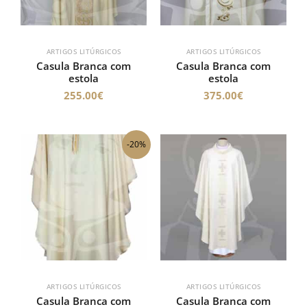
ARTIGOS LITÚRGICOS
ARTIGOS LITÚRGICOS
Casula Branca com
Casula Branca com
estola
estola
255.00
€
375.00
€
O
O
-20%
preço
preço
original
atual
era:
é:
275.00€.
220.00€.
ARTIGOS LITÚRGICOS
ARTIGOS LITÚRGICOS
Casula Branca com
Casula Branca com