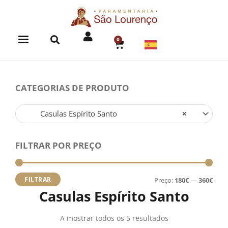
Skip
to
content
0
CART
CATEGORIAS DE PRODUTO
Casulas Espírito Santo
×
FILTRAR POR PREÇO
Preç
Preç
míni
máx
FILTRAR
Preço:
180€
—
360€
Casulas Espírito Santo
A mostrar todos os 5 resultados