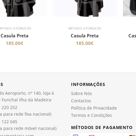
RTIGOS LITÚRGICOS
ARTIGOS LITÚRGICOS
Casula Preta
Casula Preta
Cas
185.00
€
185.00
€
OS
INFORMAÇÕES
o Aeroporto, nº 140, loja 6
Sobre Nós
 Funchal Ilha da Madeira
Contactos
 220 252
Política de Privacidade
 para rede fixa nacional)
Termos e Condições
 122 045
MÉTODOS DE PAGAMENTO
 para rede móvel nacional)
aramentaria.com