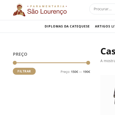
Skip
Procurar
to
content
DIPLOMAS DA CATEQUESE
ARTIGOS L
Cas
Preço
Preço
PREÇO
mínimo
máximo
A mostra
FILTRAR
Preço:
150€
—
190€