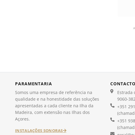
A
PARAMENTARIA
CONTACT
Somos uma empresa de referência na
Estrada d
qualidade e na honestidade das soluções
9060-382
apresentadas a cada cliente na Ilha da
+351 291
Madeira, com extensão nas Ilhas dos
(chamada
Açores.
+351 938
(chamada
INSTALAÇÕES SONORAS
geral@p