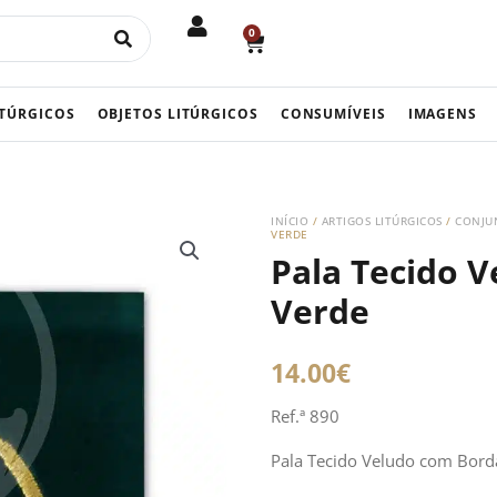
0
CART
ITÚRGICOS
OBJETOS LITÚRGICOS
CONSUMÍVEIS
IMAGENS
INÍCIO
/
ARTIGOS LITÚRGICOS
/
CONJUN
VERDE
Pala Tecido 
Verde
14.00
€
Ref.ª 890
Pala Tecido Veludo com Bor