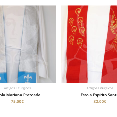
Artigos Litúrgicos
Artigos Litúrgicos
tola Mariana Prateada
Estola Espírito San
75.00
€
82.00
€