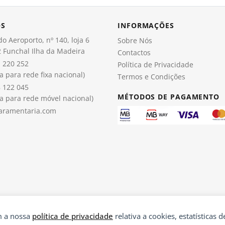
OS
INFORMAÇÕES
o Aeroporto, nº 140, loja 6
Sobre Nós
 Funchal Ilha da Madeira
Contactos
 220 252
Política de Privacidade
 para rede fixa nacional)
Termos e Condições
 122 045
MÉTODOS DE PAGAMENTO
 para rede móvel nacional)
aramentaria.com
om a nossa
política de privacidade
relativa a cookies, estatísticas de
®
© 2026 Paramentaria | Desenvolvido por
Ping