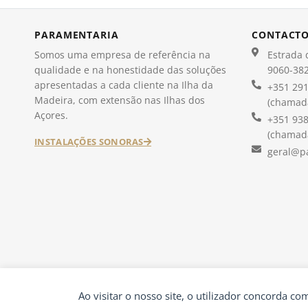
PARAMENTARIA
CONTACT
Somos uma empresa de referência na
Estrada d
qualidade e na honestidade das soluções
9060-382
apresentadas a cada cliente na Ilha da
+351 291
Madeira, com extensão nas Ilhas dos
(chamada
Açores.
+351 938
(chamada
INSTALAÇÕES SONORAS
geral@p
Ao visitar o nosso site, o utilizador concorda c