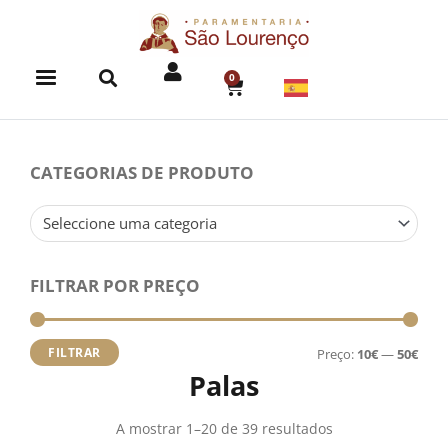
Skip
to
content
0
CART
CATEGORIAS DE PRODUTO
Seleccione uma categoria
FILTRAR POR PREÇO
Preç
Preç
míni
máx
FILTRAR
Preço:
10€
—
50€
Palas
A mostrar 1–20 de 39 resultados