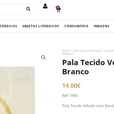
0
CART
ITÚRGICOS
OBJETOS LITÚRGICOS
CONSUMÍVEIS
IMAGENS
INÍCIO
/
ARTIGOS LITÚRGICOS
/
CONJUN
BRANCO
Pala Tecido 
Branco
14.00
€
Ref.ª 890
Pala Tecido Veludo com Bor