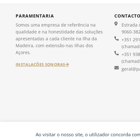
PARAMENTARIA
CONTACT
Somos uma empresa de referência na
Estrada d
qualidade e na honestidade das soluções
9060-382
apresentadas a cada cliente na Ilha da
+351 291
Madeira, com extensão nas Ilhas dos
(chamada
Açores.
+351 938
(chamada
INSTALAÇÕES SONORAS
geral@p
Ao visitar o nosso site, o utilizador concorda c