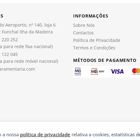
OS
INFORMAÇÕES
o Aeroporto, nº 140, loja 6
Sobre Nós
 Funchal Ilha da Madeira
Contactos
 220 252
Política de Privacidade
 para rede fixa nacional)
Termos e Condições
 122 045
MÉTODOS DE PAGAMENTO
 para rede móvel nacional)
aramentaria.com
om a nossa
política de privacidade
relativa a cookies, estatísticas de
®
© 2026 Paramentaria | Desenvolvido por
Ping