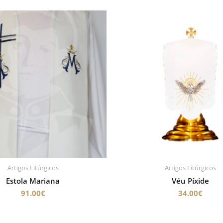
Artigos Litúrgicos
Artigos Litúrgicos
Estola Mariana
Véu Píxide
91.00
€
34.00
€