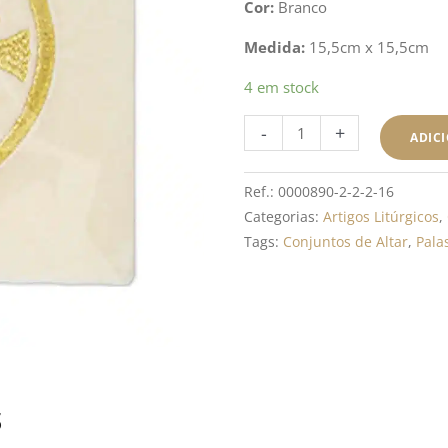
Cor:
Branco
Medida:
15,5cm x 15,5cm
Quantidade
4 em stock
de
-
+
Pala
ADIC
Tecido
Veludo
Ref.:
0000890-2-2-2-16
com
Categorias:
Artigos Litúrgicos
,
Bordado
Tags:
Conjuntos de Altar
,
Pala
-
Branco
s