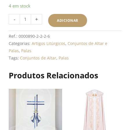
Quantidade
4 em stock
de
-
+
Pala
ADICIONAR
Tecido
Damasco
Ref.:
0000890-2-2-2-6
com
Categorias:
Artigos Litúrgicos
,
Conjuntos de Altar e
Bordado
Palas
,
Palas
-
Tags:
Conjuntos de Altar
,
Palas
Vermelho
Produtos Relacionados