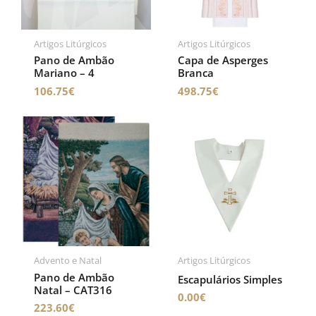
Artigos Litúrgicos
Artigos Litúrgicos
Pano de Ambão
Capa de Asperges
Mariano – 4
Branca
106.75
€
498.75
€
Advento e Natal
Artigos Litúrgicos
Pano de Ambão
Escapulários Simples
Natal – CAT316
0.00
€
223.60
€