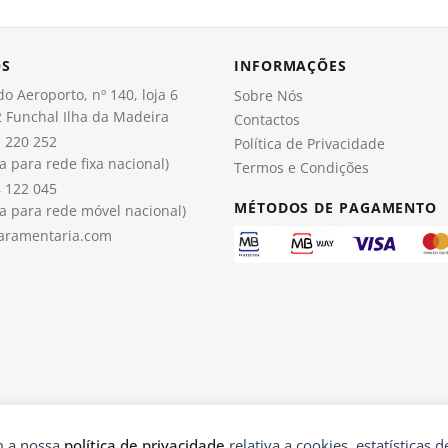
OS
INFORMAÇÕES
o Aeroporto, nº 140, loja 6
Sobre Nós
 Funchal Ilha da Madeira
Contactos
 220 252
Política de Privacidade
 para rede fixa nacional)
Termos e Condições
 122 045
MÉTODOS DE PAGAMENTO
 para rede móvel nacional)
aramentaria.com
om a nossa
política de privacidade
relativa a cookies, estatísticas de