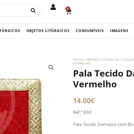
0
CART
ITÚRGICOS
OBJETOS LITÚRGICOS
CONSUMÍVEIS
IMAGENS
INÍCIO
/
ARTIGOS LITÚRGICOS
/
CONJUN
VERMELHO
Pala Tecido 
Vermelho
14.00
€
Ref.ª 890
Pala Tecido Damasco com B