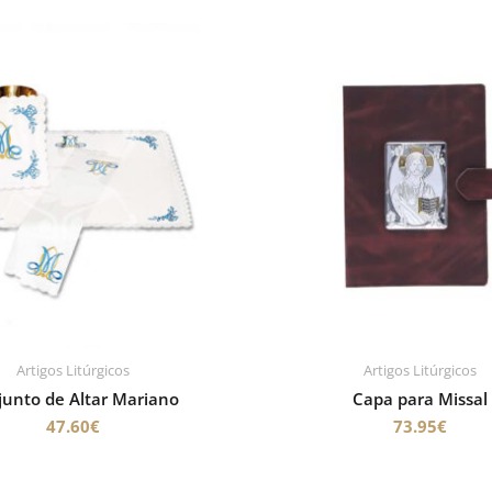
Artigos Litúrgicos
Artigos Litúrgicos
junto de Altar Mariano
Capa para Missal
47.60
€
73.95
€