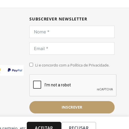
SUBSCREVER NEWSLETTER
Li e concordo com a Política de Privacidade.
INSCREVER
ACEITAR
RECUSAR
 rastreio, etc.