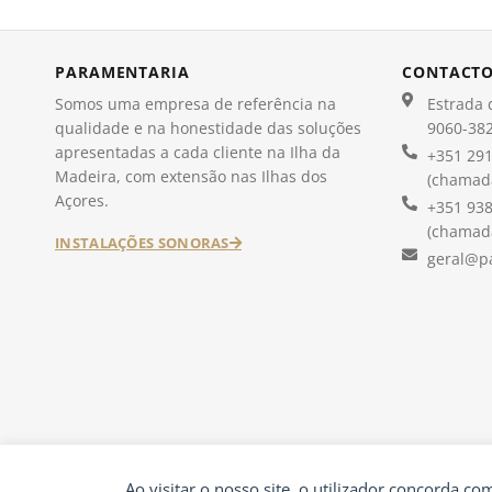
PARAMENTARIA
CONTACT
Somos uma empresa de referência na
Estrada d
qualidade e na honestidade das soluções
9060-382
apresentadas a cada cliente na Ilha da
+351 291
Madeira, com extensão nas Ilhas dos
(chamada
Açores.
+351 938
(chamada
INSTALAÇÕES SONORAS
geral@p
Ao visitar o nosso site, o utilizador concorda c