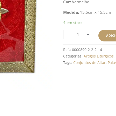
Cor:
Vermelho
Medida:
15,5cm x 15,5cm
Quantidade
4 em stock
de
-
+
Pala
ADIC
Tecido
Damasco
Ref.:
0000890-2-2-2-14
com
Categorias:
Artigos Litúrgicos
,
Bordado
Tags:
Conjuntos de Altar
,
Pala
-
Vermelho
s