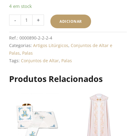
Quantidade
4 em stock
de
-
+
Pala
ADICIONAR
Tecido
Damasco
Ref.:
0000890-2-2-2-4
com
Categorias:
Artigos Litúrgicos
,
Conjuntos de Altar e
Bordado
Palas
,
Palas
-
Tags:
Conjuntos de Altar
,
Palas
Roxo
Produtos Relacionados