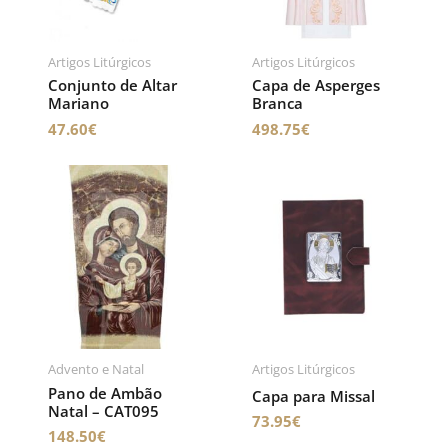
Artigos Litúrgicos
Artigos Litúrgicos
Conjunto de Altar
Capa de Asperges
Mariano
Branca
47.60
€
498.75
€
Advento e Natal
Artigos Litúrgicos
Pano de Ambão
Capa para Missal
Natal – CAT095
73.95
€
148.50
€