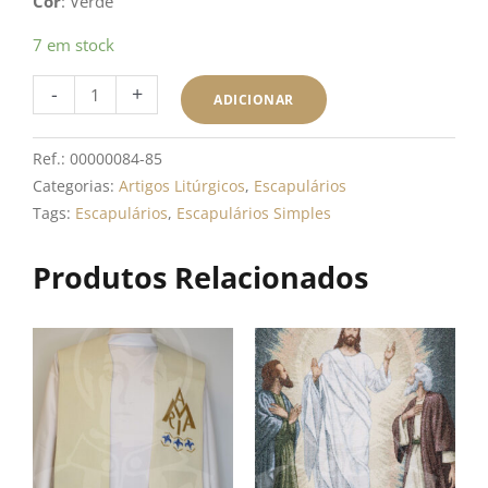
Cor
: Verde
Quantidade
7 em stock
de
-
+
Escapulários
ADICIONAR
Simples
-
Ref.:
00000084-85
Verde
Categorias:
Artigos Litúrgicos
,
Escapulários
Tags:
Escapulários
,
Escapulários Simples
Produtos Relacionados