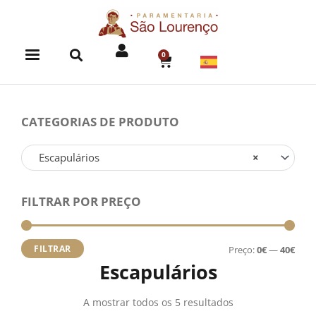
Skip
to
content
0
CART
CATEGORIAS DE PRODUTO
Escapulários
×
FILTRAR POR PREÇO
Preç
Preç
míni
máx
FILTRAR
Preço:
0€
—
40€
Escapulários
A mostrar todos os 5 resultados