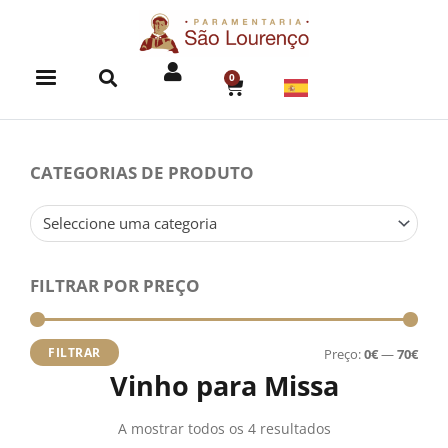
Skip
to
content
0
CART
CATEGORIAS DE PRODUTO
Seleccione uma categoria
FILTRAR POR PREÇO
Preç
Preç
míni
máx
FILTRAR
Preço:
0€
—
70€
Vinho para Missa
A mostrar todos os 4 resultados