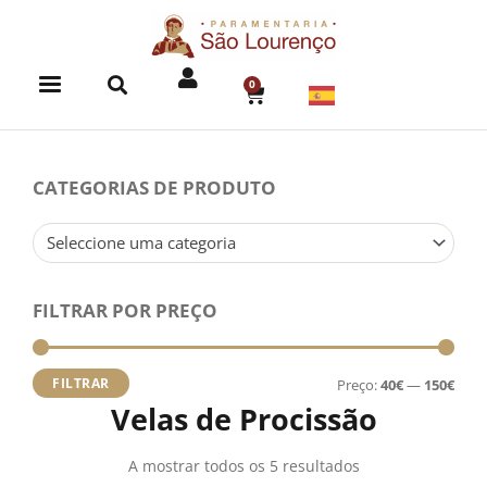
Skip
to
content
0
CART
CATEGORIAS DE PRODUTO
Seleccione uma categoria
FILTRAR POR PREÇO
Preç
Preç
míni
máx
FILTRAR
Preço:
40€
—
150€
Velas de Procissão
A mostrar todos os 5 resultados