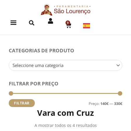
Skip
to
content
0
CART
CATEGORIAS DE PRODUTO
Seleccione uma categoria
FILTRAR POR PREÇO
Preç
Preç
míni
máx
FILTRAR
Preço:
140€
—
330€
Vara com Cruz
A mostrar todos os 4 resultados