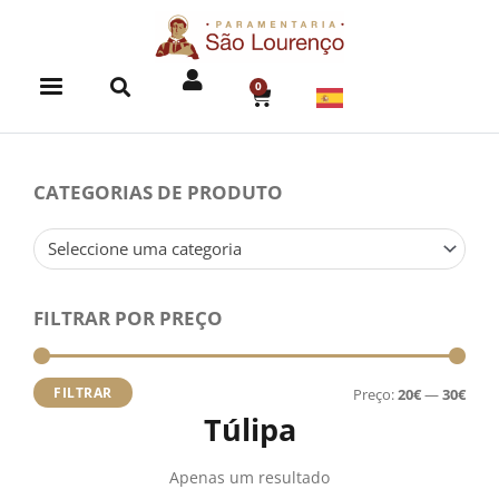
Skip
to
content
0
CART
CATEGORIAS DE PRODUTO
Seleccione uma categoria
FILTRAR POR PREÇO
Preç
Preç
míni
máx
FILTRAR
Preço:
20€
—
30€
Túlipa
Apenas um resultado