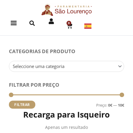
Skip
to
content
0
CART
CATEGORIAS DE PRODUTO
Seleccione uma categoria
FILTRAR POR PREÇO
Preç
Preç
míni
máx
FILTRAR
Preço:
0€
—
10€
Recarga para Isqueiro
Apenas um resultado