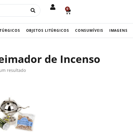
0
CART
ITÚRGICOS
OBJETOS LITÚRGICOS
CONSUMÍVEIS
IMAGENS
eimador de Incenso
um resultado