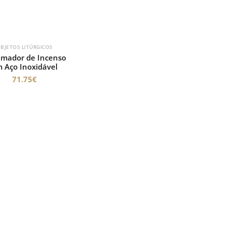
BJETOS LITÚRGICOS
mador de Incenso
 Aço Inoxidável
71.75
€