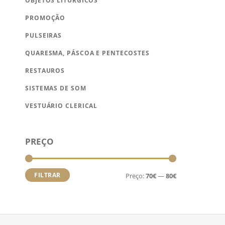
OBJETOS LITÚRGICOS
PROMOÇÃO
PULSEIRAS
QUARESMA, PÁSCOA E PENTECOSTES
RESTAUROS
SISTEMAS DE SOM
VESTUÁRIO CLERICAL
Preço
Preço
PREÇO
mínimo
máximo
FILTRAR
Preço:
70€
—
80€