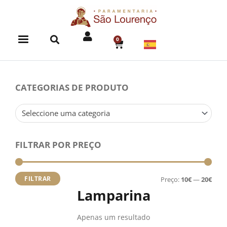
Skip
to
content
0
CART
CATEGORIAS DE PRODUTO
Seleccione uma categoria
FILTRAR POR PREÇO
Preç
Preç
míni
máx
FILTRAR
Preço:
10€
—
20€
Lamparina
Apenas um resultado