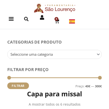
Skip
to
content
0
CART
CATEGORIAS DE PRODUTO
Seleccione uma categoria
FILTRAR POR PREÇO
Preç
Preç
míni
máx
FILTRAR
Preço:
40€
—
300€
Capa para missal
A mostrar todos os 6 resultados