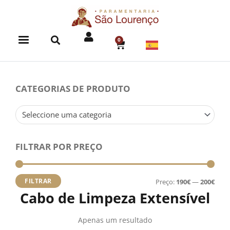
Skip
to
content
0
CART
CATEGORIAS DE PRODUTO
Seleccione uma categoria
FILTRAR POR PREÇO
Preç
Preç
míni
máx
FILTRAR
Preço:
190€
—
200€
Cabo de Limpeza Extensível
Apenas um resultado