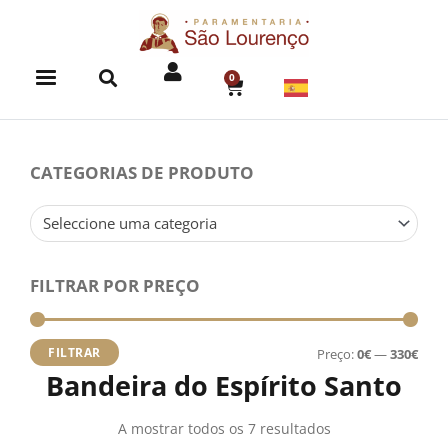
Skip
to
content
0
CART
CATEGORIAS DE PRODUTO
Seleccione uma categoria
FILTRAR POR PREÇO
Preç
Preç
míni
máx
FILTRAR
Preço:
0€
—
330€
Bandeira do Espírito Santo
A mostrar todos os 7 resultados