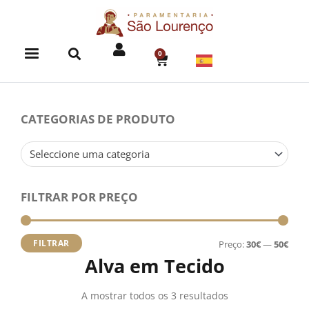
Skip
to
content
0
CART
CATEGORIAS DE PRODUTO
Seleccione uma categoria
FILTRAR POR PREÇO
Preç
Preç
míni
máx
FILTRAR
Preço:
30€
—
50€
Alva em Tecido
A mostrar todos os 3 resultados