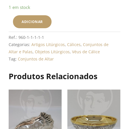
Quantidade
1 em stock
de
Véu
ADICIONAR
de
Cálice
Ref.:
960-1-1-1-1-1
Categorias:
Artigos Litúrgicos
,
Cálices
,
Conjuntos de
Altar e Palas
,
Objetos Litúrgicos
,
Véus de Cálice
Tag:
Conjuntos de Altar
Produtos Relacionados