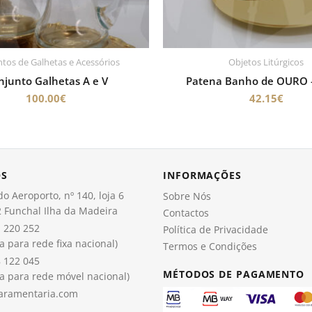
tos de Galhetas e Acessórios
Objetos Litúrgicos
njunto Galhetas A e V
Patena Banho de OURO 
100.00
€
42.15
€
OS
INFORMAÇÕES
o Aeroporto, nº 140, loja 6
Sobre Nós
 Funchal Ilha da Madeira
Contactos
 220 252
Política de Privacidade
 para rede fixa nacional)
Termos e Condições
 122 045
MÉTODOS DE PAGAMENTO
 para rede móvel nacional)
aramentaria.com