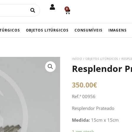
0
CART
ITÚRGICOS
OBJETOS LITÚRGICOS
CONSUMÍVEIS
IMAGENS
INÍCIO
/
OBJETOS LITÚRGICOS
/
RESPL
Resplendor P
350.00
€
Ref.ª 00956
Resplendor Prateado
Medida:
15cm x 15cm
Quantidade
1 em stock