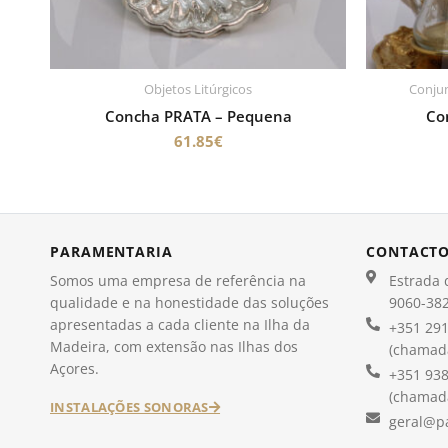
Objetos Litúrgicos
Conjun
Concha PRATA – Pequena
Co
61.85
€
PARAMENTARIA
CONTACT
Somos uma empresa de referência na
Estrada d
qualidade e na honestidade das soluções
9060-382
apresentadas a cada cliente na Ilha da
+351 291
Madeira, com extensão nas Ilhas dos
(chamada
Açores.
+351 938
(chamada
INSTALAÇÕES SONORAS
geral@p