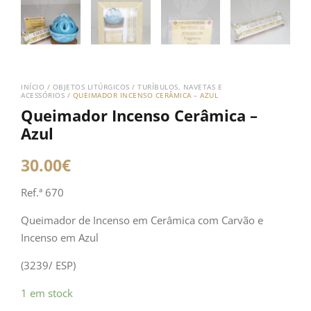
INÍCIO
/
OBJETOS LITÚRGICOS
/
TURÍBULOS, NAVETAS E
ACESSÓRIOS
/ QUEIMADOR INCENSO CERÂMICA – AZUL
Queimador Incenso Cerâmica –
Azul
30.00
€
Ref.ª 670
Queimador de Incenso em Cerâmica com Carvão e
Incenso em Azul
(3239/ ESP)
Quantidade
1 em stock
de