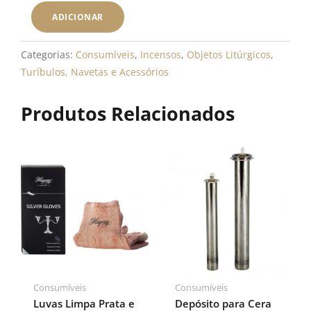
Queimador
ADICIONAR
Incenso
Cerâmica
Categorias:
Consumíveis
,
Incensos
,
Objetos Litúrgicos
,
-
Turíbulos, Navetas e Acessórios
Azul
Produtos Relacionados
Consumíveis
Consumíveis
Luvas Limpa Prata e
Depósito para Cera