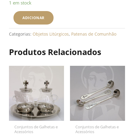
Quantidade
1 em stock
de
Patena
ADICIONAR
JHS
Categorias:
Objetos Litúrgicos
,
Patenas de Comunhão
Produtos Relacionados
Conjuntos de Galhetas e
Conjuntos de Galhetas e
Acessórios
Acessórios