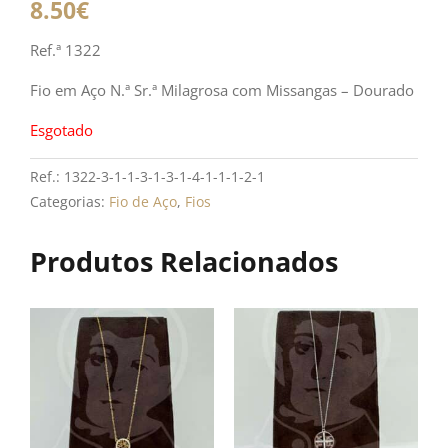
8.50
€
Ref.ª 1322
Fio em Aço N.ª Sr.ª Milagrosa com Missangas – Dourado
Esgotado
Ref.:
1322-3-1-1-3-1-3-1-4-1-1-1-2-1
Categorias:
Fio de Aço
,
Fios
Produtos Relacionados