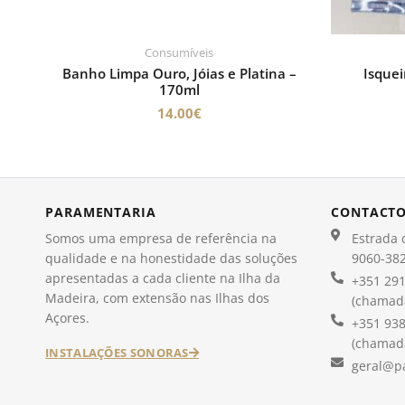
Consumíveis
Banho Limpa Ouro, Jóias e Platina –
Isquei
170ml
14.00
€
PARAMENTARIA
CONTACT
Somos uma empresa de referência na
Estrada d
qualidade e na honestidade das soluções
9060-382
apresentadas a cada cliente na Ilha da
+351 291
Madeira, com extensão nas Ilhas dos
(chamada
Açores.
+351 938
(chamada
INSTALAÇÕES SONORAS
geral@p