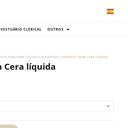
VESTUÁRIO CLERICAL
OUTROS
ITOS PARA CERA LÍQUIDA E ACESSÓRIOS
/ DEPÓSITO PARA CERA LÍQUIDA
 Cera líquida
ce
ge:
20€
rough
10€