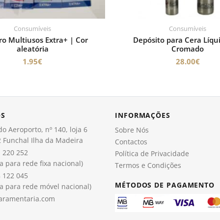
Consumíveis
Consumíveis
ro Multiusos Extra+ | Cor
Depósito para Cera Líqu
aleatória
Cromado
1.95
€
28.00
€
OS
INFORMAÇÕES
o Aeroporto, nº 140, loja 6
Sobre Nós
 Funchal Ilha da Madeira
Contactos
 220 252
Política de Privacidade
 para rede fixa nacional)
Termos e Condições
 122 045
MÉTODOS DE PAGAMENTO
 para rede móvel nacional)
aramentaria.com