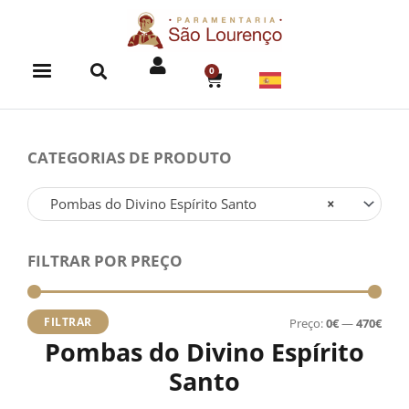
Skip
to
content
0
CART
CATEGORIAS DE PRODUTO
Pombas do Divino Espírito Santo
×
FILTRAR POR PREÇO
Preç
Preç
míni
máx
FILTRAR
Preço:
0€
—
470€
Pombas do Divino Espírito
Santo