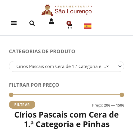
Skip
to
content
0
CART
CATEGORIAS DE PRODUTO
Círios Pascais com Cera de 1.ª Categoria e Pinhas
×
FILTRAR POR PREÇO
Preç
Preç
míni
máx
FILTRAR
Preço:
20€
—
150€
Círios Pascais com Cera de
1.ª Categoria e Pinhas