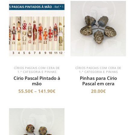
Price
range:
55.50€
through
141.90€
CÍRIOS PASCAIS COM CERA DE
CÍRIOS PASCAIS COM CERA DE
1.ª CATEGORIA E PINHAS
1.ª CATEGORIA E PINHAS
Círio Pascal Pintado à
Pinhas para Círio
mão
Pascal em cera
55.50
€
–
141.90
€
20.00
€