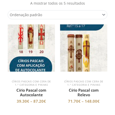
A mostrar todos os 5 resultados
Price
Price
range:
range:
39.30€
71.70€
through
through
87.20€
148.00€
CÍRIOS PASCAIS COM CERA DE
CÍRIOS PASCAIS COM CERA DE
1.ª CATEGORIA E PINHAS
1.ª CATEGORIA E PINHAS
Círio Pascal com
Círio Pascal com
Autocolante
Relevo
39.30
€
–
87.20
€
71.70
€
–
148.00
€