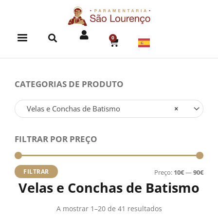
Skip
to
content
0
CART
CATEGORIAS DE PRODUTO
Velas e Conchas de Batismo
×
FILTRAR POR PREÇO
Preç
Preç
míni
máx
FILTRAR
Preço:
10€
—
90€
Velas e Conchas de Batismo
A mostrar 1–20 de 41 resultados