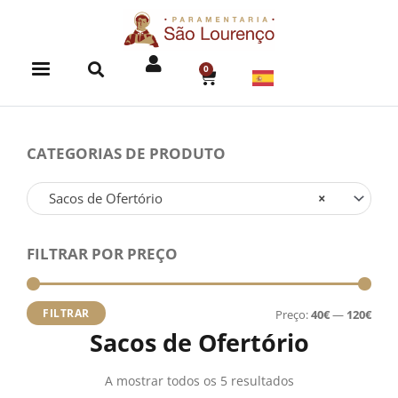
Skip
to
content
0
CART
CATEGORIAS DE PRODUTO
Sacos de Ofertório
×
FILTRAR POR PREÇO
Preç
Preç
míni
máx
FILTRAR
Preço:
40€
—
120€
Sacos de Ofertório
A mostrar todos os 5 resultados