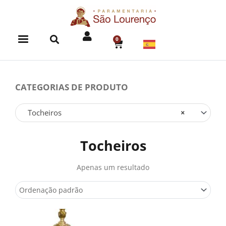
Skip
to
content
0
CART
CATEGORIAS DE PRODUTO
Tocheiros
×
Tocheiros
Apenas um resultado