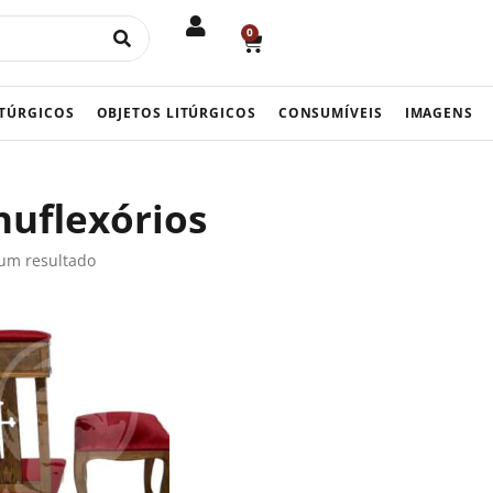
0
CART
ITÚRGICOS
OBJETOS LITÚRGICOS
CONSUMÍVEIS
IMAGENS
uflexórios
um resultado