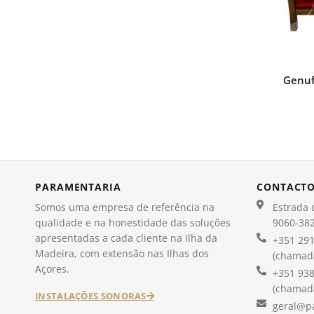
Genuf
PARAMENTARIA
CONTACT
Somos uma empresa de referência na
Estrada d
qualidade e na honestidade das soluções
9060-382
apresentadas a cada cliente na Ilha da
+351 291
Madeira, com extensão nas Ilhas dos
(chamada
Açores.
+351 938
(chamada
INSTALAÇÕES SONORAS
geral@p