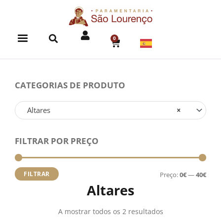
Skip
to
content
0
CART
CATEGORIAS DE PRODUTO
Altares
×
FILTRAR POR PREÇO
Preç
Preç
míni
máx
FILTRAR
Preço:
0€
—
40€
Altares
A mostrar todos os 2 resultados