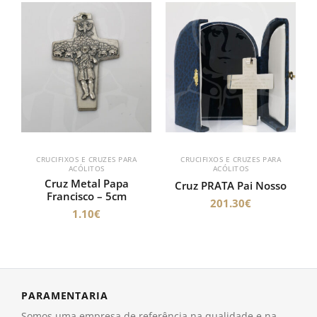
CRUCIFIXOS E CRUZES PARA
CRUCIFIXOS E CRUZES PARA
ACÓLITOS
ACÓLITOS
Cruz Metal Papa
Cruz PRATA Pai Nosso
Francisco – 5cm
201.30
€
1.10
€
PARAMENTARIA
Somos uma empresa de referência na qualidade e na