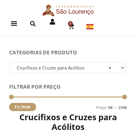
Skip
to
content
0
CART
CATEGORIAS DE PRODUTO
Crucifixos e Cruzes para Acólitos
×
FILTRAR POR PREÇO
Preç
Preç
míni
máx
FILTRAR
Preço:
0€
—
210€
Crucifixos e Cruzes para
Acólitos