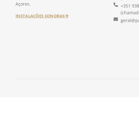
Açores.
+351 938
(chamada
INSTALAÇÕES SONORAS
geral@p