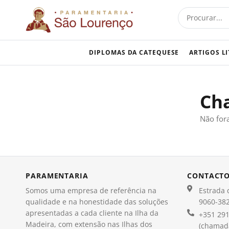
Skip
Procurar
to
content
DIPLOMAS DA CATEQUESE
ARTIGOS L
Ch
Não for
PARAMENTARIA
CONTACT
Somos uma empresa de referência na
Estrada d
qualidade e na honestidade das soluções
9060-382
apresentadas a cada cliente na Ilha da
+351 291
Madeira, com extensão nas Ilhas dos
(chamada