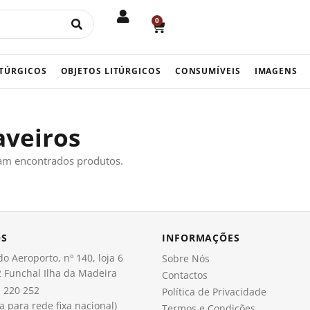
0
CART
ITÚRGICOS
OBJETOS LITÚRGICOS
CONSUMÍVEIS
IMAGENS
aveiros
am encontrados produtos.
OS
INFORMAÇÕES
o Aeroporto, nº 140, loja 6
Sobre Nós
 Funchal Ilha da Madeira
Contactos
 220 252
Política de Privacidade
 para rede fixa nacional)
Termos e Condições