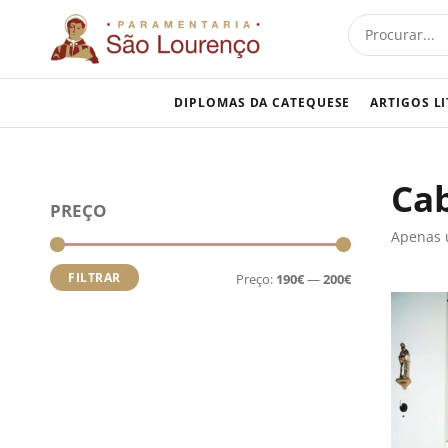
Skip
Procurar
to
content
DIPLOMAS DA CATEQUESE
ARTIGOS L
Ca
Preço
Preço
PREÇO
mínimo
máximo
Apenas 
FILTRAR
Preço:
190€
—
200€