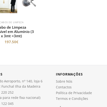
CABOS DE LIMPEZA
abo de Limpeza
ível em Alumínio (3
x 3mt =3mt)
197.50
€
OS
INFORMAÇÕES
o Aeroporto, nº 140, loja 6
Sobre Nós
 Funchal Ilha da Madeira
Contactos
 220 252
Política de Privacidade
 para rede fixa nacional)
Termos e Condições
 122 045