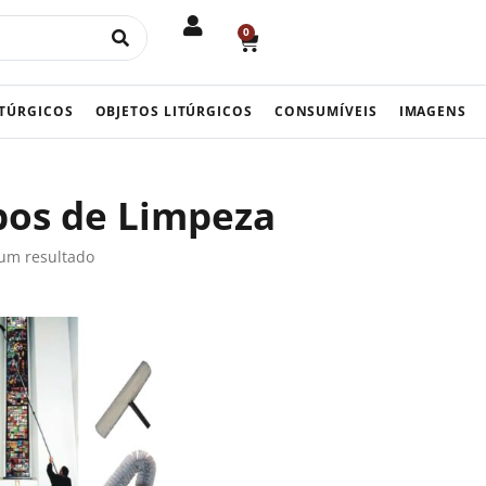
0
CART
ITÚRGICOS
OBJETOS LITÚRGICOS
CONSUMÍVEIS
IMAGENS
bos de Limpeza
um resultado