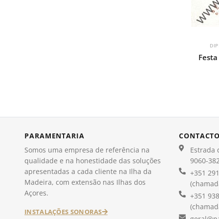
DI
Festa
PARAMENTARIA
CONTACT
Somos uma empresa de referência na
Estrada d
qualidade e na honestidade das soluções
9060-382
apresentadas a cada cliente na Ilha da
+351 291
Madeira, com extensão nas Ilhas dos
(chamada
Açores.
+351 938
(chamada
INSTALAÇÕES SONORAS
geral@p