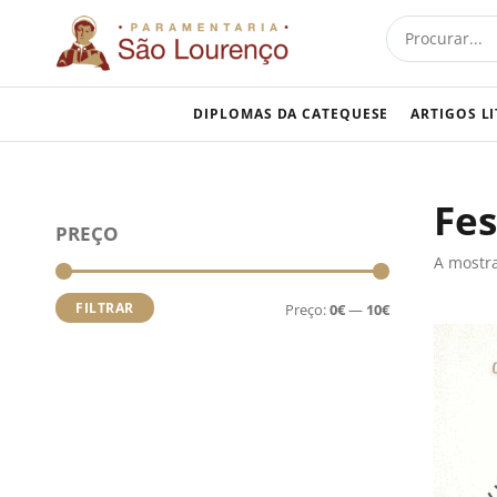
Skip
Procurar
to
content
DIPLOMAS DA CATEQUESE
ARTIGOS L
Fes
Preço
Preço
PREÇO
mínimo
máximo
A mostra
FILTRAR
Preço:
0€
—
10€