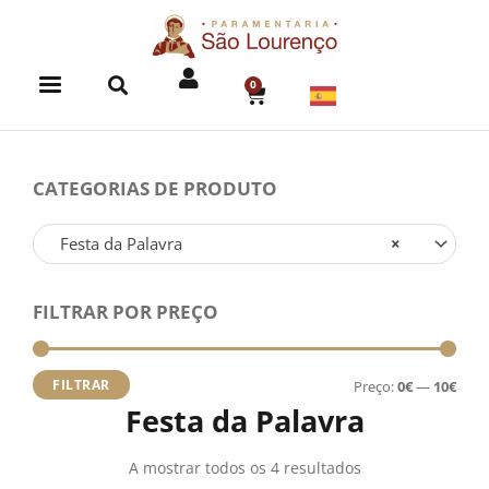
Skip
to
content
0
CART
CATEGORIAS DE PRODUTO
Festa da Palavra
×
FILTRAR POR PREÇO
Preç
Preç
míni
máx
FILTRAR
Preço:
0€
—
10€
Festa da Palavra
A mostrar todos os 4 resultados